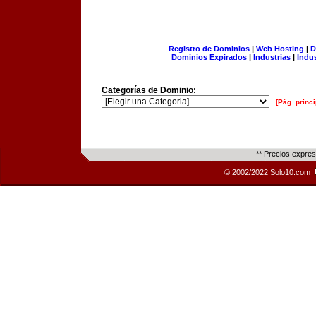
Registro de Dominios
|
Web Hosting
|
D
Dominios Expirados
|
Industrias
|
Indu
Categorías de Dominio:
[Pág. princi
** Precios expre
© 2002/2022 Solo10.com