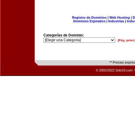
Registro de Dominios
|
Web Hosting
|
D
Dominios Expirados
|
Industrias
|
Indu
Categorías de Dominio:
[Pág. princi
** Precios expre
© 2002/2022 Solo10.com