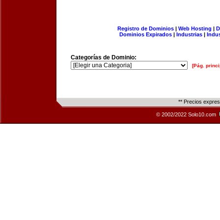
Registro de Dominios
|
Web Hosting
|
D
Dominios Expirados
|
Industrias
|
Indu
Categorías de Dominio:
[Pág. princi
** Precios expre
© 2002/2022 Solo10.com