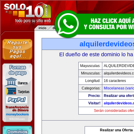
alquilerdevide
El dueño de este dominio lo ha
Mayusculas:
ALQUILERDEVID
Minusculas:
alquilerdevideos.
Longitud:
16 caracteres
Categorias:
Miscelaneas (vari
Precio:
Realizar una ofert
Visitar!
alquilerdevideos
Serán consideradas ofer
Realizar una Oferta