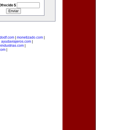
Ofrecido $
dodf.com
|
monetizado.com
|
|
ayudaviajeros.com
|
industrias.com
|
.com
|