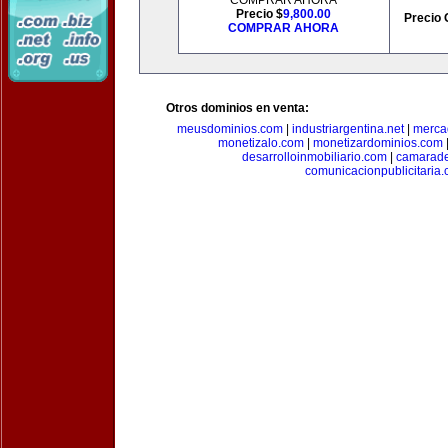
COMPRAR AHORA
Precio $
9,800.00
Precio 
COMPRAR AHORA
Otros dominios en venta:
meusdominios.com
|
industriargentina.net
|
merca
monetizalo.com
|
monetizardominios.com
desarrolloinmobiliario.com
|
camarade
comunicacionpublicitaria