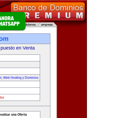
com
 puesto en Venta
on
,
Web Hosting y Dominios
tas
ealizar una Oferta