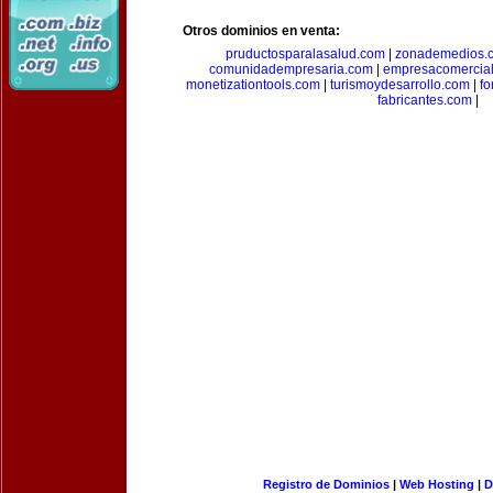
Otros dominios en venta:
pruductosparalasalud.com
|
zonademedios.
comunidadempresaria.com
|
empresacomercia
monetizationtools.com
|
turismoydesarrollo.com
|
fo
fabricantes.com
|
Registro de Dominios
|
Web Hosting
|
D