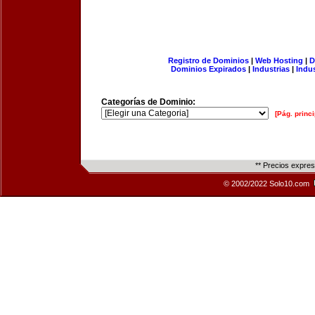
Registro de Dominios
|
Web Hosting
|
D
Dominios Expirados
|
Industrias
|
Indu
Categorías de Dominio:
[Pág. princi
** Precios expre
© 2002/2022 Solo10.com