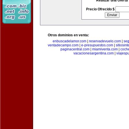
Realizar una Oferta
Precio Ofrecido $
Otros dominios en venta:
enbuscadelamor.com
|
reservadevuelo.com
|
se
ventadecampo.com
|
e-presupuestos.com
|
sitiosin
paginacentral.com
|
miamiventa.com
|
coch
vacacionesargentina.com
|
viajesp