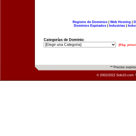
Registro de Dominios
|
Web Hosting
|
D
Dominios Expirados
|
Industrias
|
Indu
Categorías de Dominio:
[Pág. princi
** Precios expre
© 2002/2022 Solo10.com