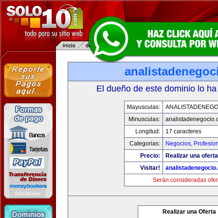
analistadenegoc
El dueño de este dominio lo ha
Mayusculas:
ANALISTADENEGO
Minusculas:
analistadenegocio
Longitud:
17 caracteres
Categorias:
Negocios
,
Profesio
Precio:
Realizar una oferta
Visitar!
analistadenegocio
Serán consideradas ofer
Realizar una Oferta