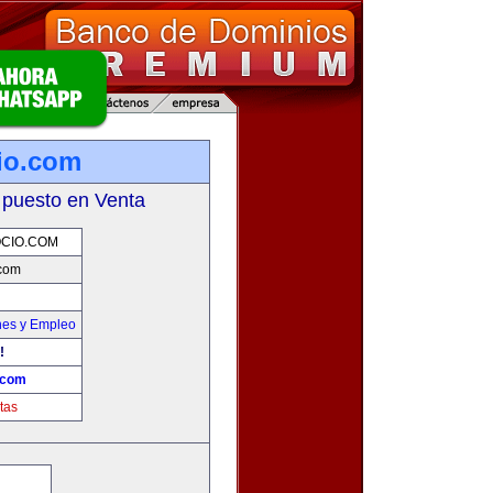
io.com
 puesto en Venta
CIO.COM
.com
nes y Empleo
!
.com
tas