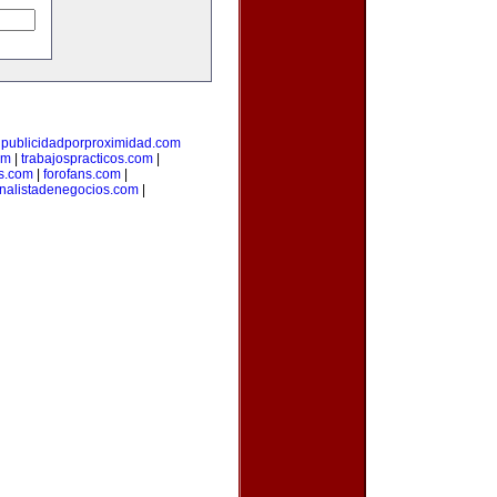
|
publicidadporproximidad.com
om
|
trabajospracticos.com
|
s.com
|
forofans.com
|
nalistadenegocios.com
|