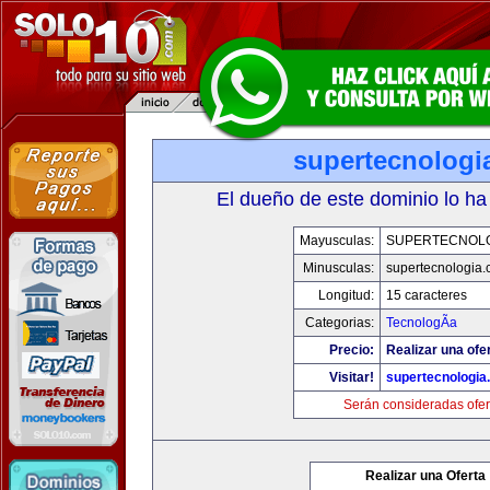
supertecnologi
El dueño de este dominio lo ha
Mayusculas:
SUPERTECNOL
Minusculas:
supertecnologia
Longitud:
15 caracteres
Categorias:
TecnologÃ­a
Precio:
Realizar una ofe
Visitar!
supertecnologia
Serán consideradas ofer
Realizar una Oferta