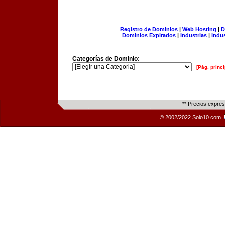
Registro de Dominios
|
Web Hosting
|
D
Dominios Expirados
|
Industrias
|
Indu
Categorías de Dominio:
[Pág. princi
** Precios expre
© 2002/2022 Solo10.com