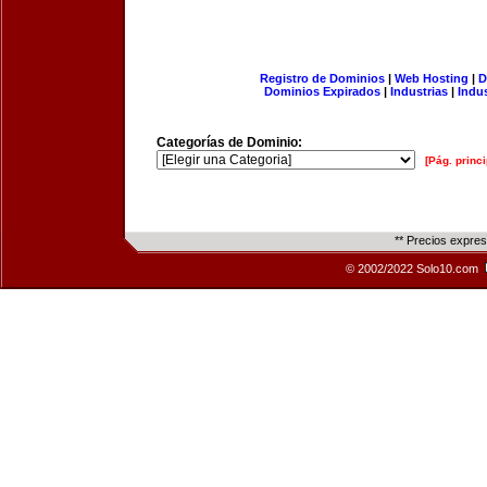
Registro de Dominios
|
Web Hosting
|
D
Dominios Expirados
|
Industrias
|
Indu
Categorías de Dominio:
[Pág. princi
** Precios expre
© 2002/2022 Solo10.com