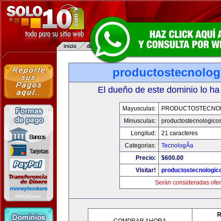
productostecnolog
El dueño de este dominio lo ha
Mayusculas:
PRODUCTOSTECNO
Minusculas:
productostecnologico
Longitud:
21 caracteres
Categorias:
TecnologÃ­a
Precio:
$600.00
Visitar!
productostecnologic
Serán consideradas ofer
R