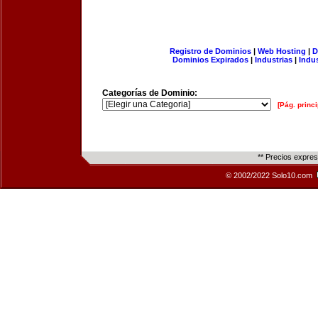
Registro de Dominios
|
Web Hosting
|
D
Dominios Expirados
|
Industrias
|
Indu
Categorías de Dominio:
[Pág. princi
** Precios expre
© 2002/2022 Solo10.com