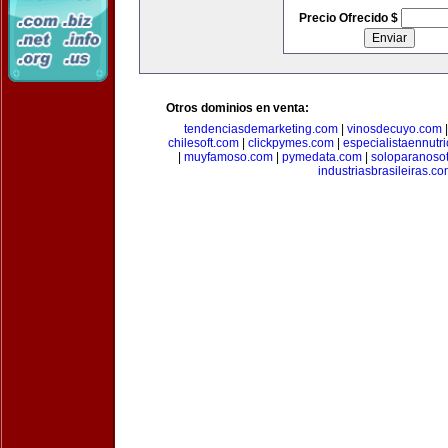
Precio Ofrecido $
Otros dominios en venta:
tendenciasdemarketing.com
|
vinosdecuyo.com
chilesoft.com
|
clickpymes.com
|
especialistaennutr
|
muyfamoso.com
|
pymedata.com
|
soloparanoso
industriasbrasileiras.c