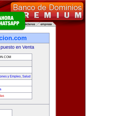
icion.com
 puesto en Venta
ON.COM
iones y Empleo
,
Salud
m
tas