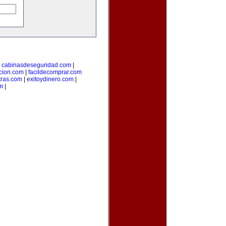
|
cabinasdeseguridad.com
|
icion.com
|
facildecomprar.com
tras.com
|
exitoydinero.com
|
om
|