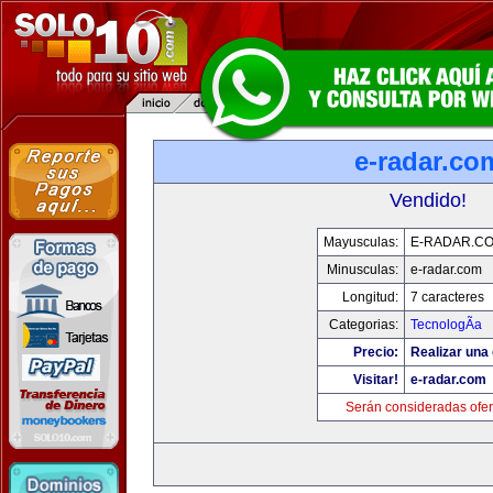
e-radar.co
Vendido!
Mayusculas:
E-RADAR.C
Minusculas:
e-radar.com
Longitud:
7 caracteres
Categorias:
TecnologÃ­a
Precio:
Realizar una 
Visitar!
e-radar.com
Serán consideradas ofer