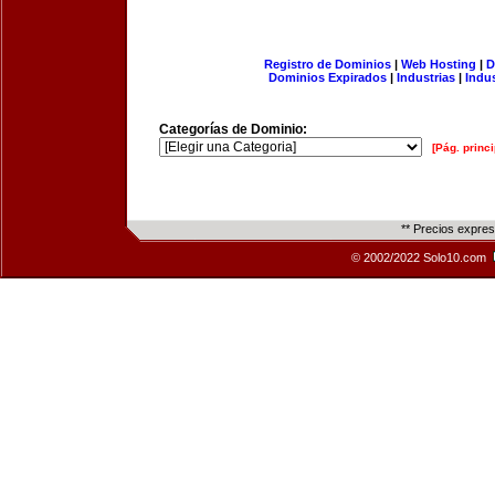
Registro de Dominios
|
Web Hosting
|
D
Dominios Expirados
|
Industrias
|
Indu
Categorías de Dominio:
[Pág. princi
** Precios expre
© 2002/2022 Solo10.com