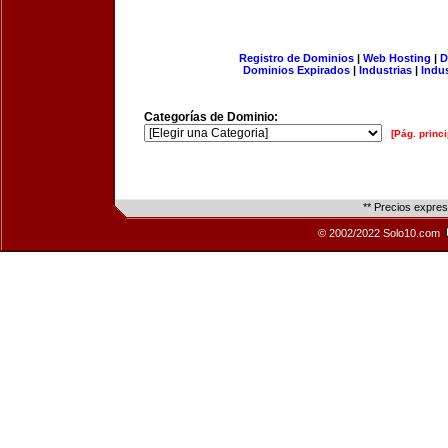
Registro de Dominios
|
Web Hosting
|
D
Dominios Expirados
|
Industrias
|
Indu
Categorías de Dominio:
[Pág. princi
** Precios expre
© 2002/2022 Solo10.com