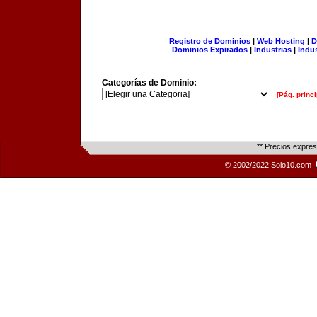
Registro de Dominios
|
Web Hosting
|
D
Dominios Expirados
|
Industrias
|
Indu
Categorías de Dominio:
[Pág. princi
** Precios expre
© 2002/2022 Solo10.com