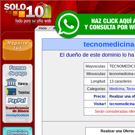
tecnomedicin
El dueño de este dominio lo ha
Mayusculas:
TECNOMEDICI
Minusculas:
tecnomedicina
Longitud:
13 caracteres
Categorias:
Medicina
,
Tecn
Precio:
Realizar una of
Visitar!
tecnomedicin
Serán consideradas ofer
Realizar una Oferta