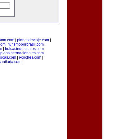
ama.com
|
planesdeviaje.com
|
.com
|
turismoporbrasil.com
|
om
|
bolsasindustriales.com
|
pleosinternacionales.com
|
gicas.com
|
i-coches.com
|
sanitaria.com
|