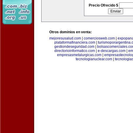
Precio Ofrecido $
Otros dominios en venta:
mejoresusalud.com
|
comerciosweb.com
|
expopan
plataformafinanciera.com
|
turismoporargentina
gestiondeseguridad.com
|
bolsascomerciales.c
directorioinformatico.com
|
e-descargas.com
|
em
empresasmetalurgicas.com
|
empresastecnolo
tecnologianuclear.com
|
tecnologia