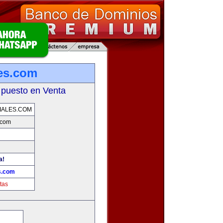
les.com
 puesto en Venta
IALES.COM
.com
a!
s.com
tas