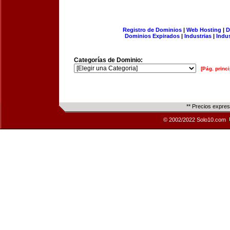
Registro de Dominios
|
Web Hosting
|
D
Dominios Expirados
|
Industrias
|
Indu
Categorías de Dominio:
[Pág. princi
** Precios expre
© 2002/2022 Solo10.com