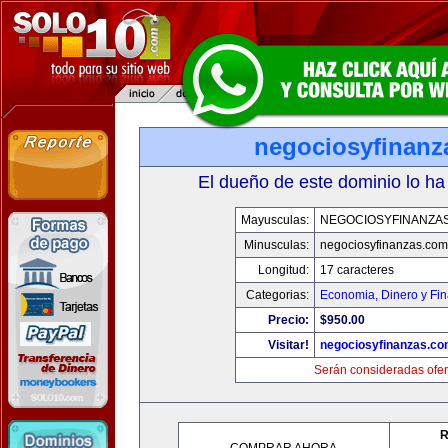
negociosyfinanz
El dueño de este dominio lo ha
Mayusculas:
NEGOCIOSYFINANZA
Minusculas:
negociosyfinanzas.com
Longitud:
17 caracteres
Categorias:
Economia, Dinero y Fi
Precio:
$950.00
Visitar!
negociosyfinanzas.c
Serán consideradas ofer
R