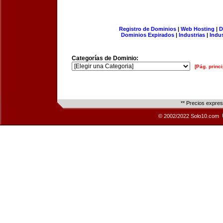
Registro de Dominios
|
Web Hosting
|
D
Dominios Expirados
|
Industrias
|
Indu
Categorías de Dominio:
[Pág. princi
** Precios expre
© 2002/2022 Solo10.com