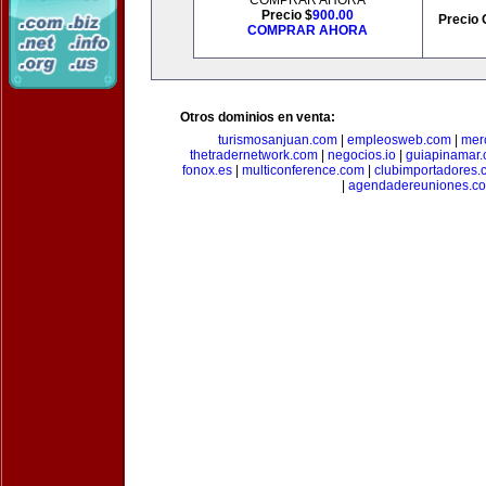
COMPRAR AHORA
Precio $
900.00
Precio 
COMPRAR AHORA
Otros dominios en venta:
turismosanjuan.com
|
empleosweb.com
|
mer
thetradernetwork.com
|
negocios.io
|
guiapinamar
fonox.es
|
multiconference.com
|
clubimportadores.
|
agendadereuniones.c