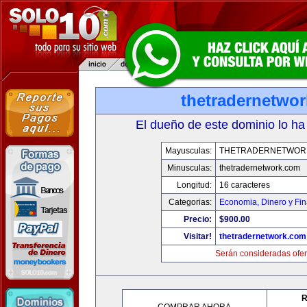
thetradernetwo
El dueño de este dominio lo ha
Mayusculas:
THETRADERNETWOR
Minusculas:
thetradernetwork.com
Longitud:
16 caracteres
Categorias:
Economia, Dinero y Fi
Precio:
$900.00
Visitar!
thetradernetwork.com
Serán consideradas ofer
R