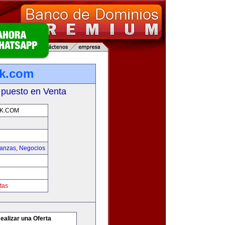
rk.com
 puesto en Venta
K.COM
nanzas
,
Negocios
tas
ealizar una Oferta