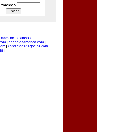
Ofrecido $
cados.mx
|
exitosos.net
|
.com
|
negociosamerica.com
|
com
|
contactodenegocios.com
om
|