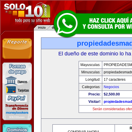
propiedadesmad
El dueño de este dominio lo ha
Mayusculas:
PROPIEDADESM
Minusculas:
propiedadesmadr
Longitud:
17 caracteres
Categorias:
Negocios
Precio:
$2,500.00
Visitar!
propiedadesmadr
Serán consideradas ofer
R