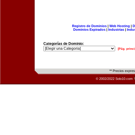
Registro de Dominios
|
Web Hosting
|
D
Dominios Expirados
|
Industrias
|
Indu
Categorías de Dominio:
[Pág. princi
** Precios expre
© 2002/2022 Solo10.com