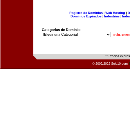
Registro de Dominios
|
Web Hosting
|
D
Dominios Expirados
|
Industrias
|
Indu
Categorías de Dominio:
[Pág. princi
** Precios expre
© 2002/2022 Solo10.com