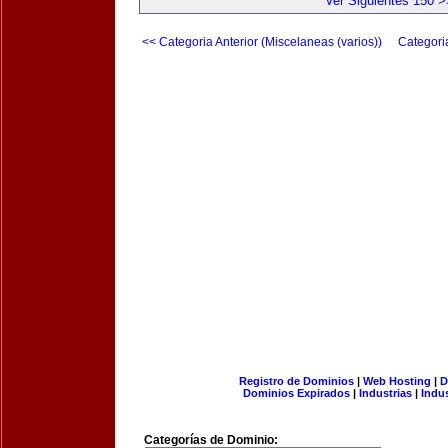
Ver Siguientes 150 >
<< Categoria Anterior (Miscelaneas (varios))
Categori
Registro de Dominios
|
Web Hosting
|
D
Dominios Expirados
|
Industrias
|
Indu
Categorías de Dominio: