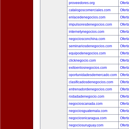
proveedores.org
Ofert
catalogoscomerciales.com
Ofert
enlacedenegocios.com
Ofert
impulsoresdenegocios.com
Ofert
internetynegocios.com
Ofert
negociosconchina.com
Ofert
seminariosdenegocios.com
Ofert
equipodenegocios.com
Ofert
clicknegocio.com
Ofert
exitoenlosnegocios.com
Ofert
oportunidadesdemercado.com
Ofert
clasificadosdenegocios.com
Ofert
entrenadordenegocios.com
Ofert
rodadadenegocio.com
Ofert
negocioscanada.com
Ofert
negociosguatemala.com
Ofert
negociosnicaragua.com
Ofert
negociosuruguay.com
Ofert