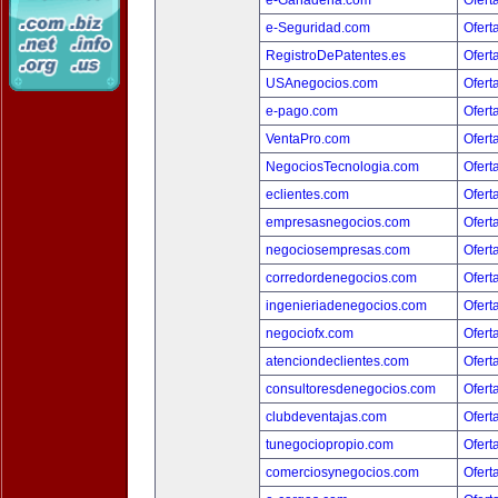
e-Ganaderia.com
Ofert
e-Seguridad.com
Ofert
RegistroDePatentes.es
Ofert
USAnegocios.com
Ofert
e-pago.com
Ofert
VentaPro.com
Ofert
NegociosTecnologia.com
Ofert
eclientes.com
Ofert
empresasnegocios.com
Ofert
negociosempresas.com
Ofert
corredordenegocios.com
Ofert
ingenieriadenegocios.com
Ofert
negociofx.com
Ofert
atenciondeclientes.com
Ofert
consultoresdenegocios.com
Ofert
clubdeventajas.com
Ofert
tunegociopropio.com
Ofert
comerciosynegocios.com
Ofert